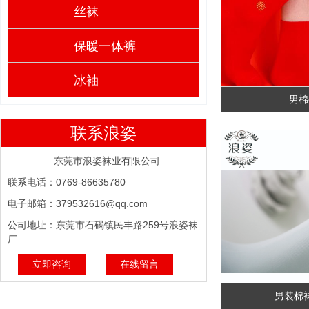
丝袜
保暖一体裤
冰袖
男棉
联系浪姿
东莞市浪姿袜业有限公司
联系电话：0769-86635780
电子邮箱：379532616@qq.com
公司地址：东莞市石碣镇民丰路259号浪姿袜
厂
立即咨询
在线留言
男装棉