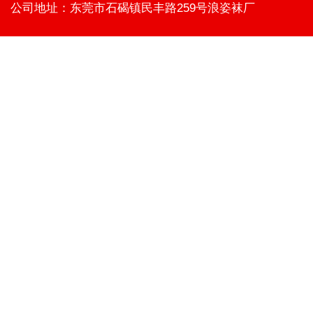
公司地址：东莞市石碣镇民丰路259号浪姿袜厂