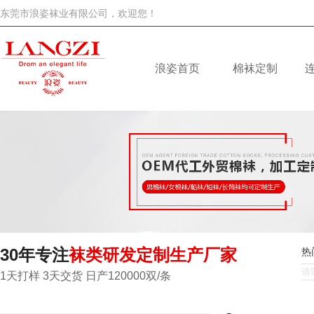
东莞市浪姿袜业有限公司，欢迎您！
浪姿首页
棉袜定制
30年专注
袜类研发定制生产厂家
热
1天打样 3天交货 日产120000双/条