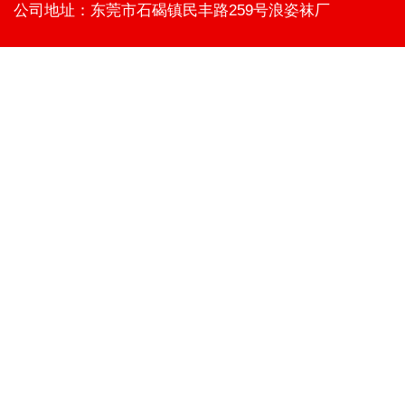
公司地址：东莞市石碣镇民丰路259号浪姿袜厂